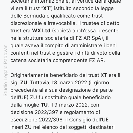
societaria internazionale, al vertice della quale
vi era il trust “
XT
”, istituito secondo la legge
delle Bermuda e qualificato come trust
discrezionale e irrevocabile. Il trustee di detto
trust era
WX Ltd
(società anch’essa presente
nella struttura societaria di FZ AR SpA), il
quale aveva il compito di amministrare i beni
Studio Legale Padovan
conferiti nel trust e gestire i diritti di voto della
catena societaria comprendente FZ AR.
Originariamente beneficiario del trust XT era il
sig.
ZU
. Tuttavia, l’8 marzo 2022 (il giorno
precedente alla sua designazione da parte
dell’UE) ZU fu sostituito quale beneficiario
dalla moglie
TU
. Il 9 marzo 2022, con
decisione 2022/397 e regolamento di
esecuzione 2022/396, il Consiglio dell’UE
inserì ZU nell’elenco dei soggetti destinatari