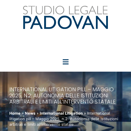
INTERNATIONAL LITIGATION PILL – MAGGIO
2025, N.2: AUTONOMIA DELLE ISTITUZIONI
ARBITRALI E LIMITI ALL’INTERVENTO STATALE
Home
»
News
»
International Litigation
»
International
litigation pill – Maggio 2025, n.2: Autonomia delle istituzioni
arbitrali e limiti all’intervento statale