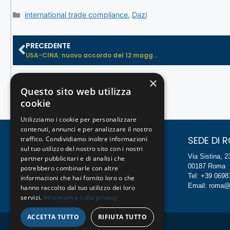
international trade compliance
,
Dazi
PRECEDENTE
USA-CINA: nuovo accordo del 12 magg...
×
Questo sito web utilizza
cookie
Utilizziamo i cookie per personalizzare
contenuti, annunci e per analizzare il nostro
SEDE DI MILANO
SEDE DI 
traffico. Condividiamo inoltre informazioni
sul tuo utilizzo del nostro sito con i nostri
Foro Buonaparte, 54
Via Sistina, 2
partner pubblicitari e di analisi che
20121 Milano
00187 Roma
potrebbero combinarle con altre
Tel: +39 024814994
Tel: +39 069
informazioni che hai fornito loro o che
Email: milano@studiopadovan.com
Email: roma@
hanno raccolto dal tuo utilizzo dei loro
servizi.
Informativa sulla privacy
ACCETTA TUTTO
RIFIUTA TUTTO