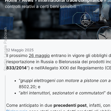
Home
»
News
»
international trade compliance
»
S
controlli relativi a certi beni sensibili
Studio Legale Padovan
12 Maggio 2025
Il prossimo
26 maggio
entrano in vigore gli obblighi 
riesportazione in Russia o Bielorussia dei prodotti in
833/2014
”) e nell’Allegato XXXI del Regolamento (C
“
gruppi elettrogeni con motore a pistone con ac
8502.20; e
“
altri interruttori, sezionatori e commutatori
” d
Come anticipato in due
precedenti post
, infatti, co