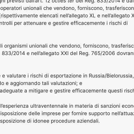
hi previsti dall’art. 12
octies ter
del Reg. 833/2014 e dall’
operatori unionali che vendono, forniscono, trasferisco
(rispettivamente elencati nell’allegato XL e nell’allegato
trolli per attenuare e gestire efficacemente i rischi di
 gli organismi unionali che vendono, forniscono, trasferis
eg. 833/2014 e nell’allegato XXI del Reg. 765/2006 dovra
 e valutare i rischi di esportazione in Russia/Bielorussia
o e aggiornando tali valutazioni; e
e adeguate a mitigare e gestire efficacemente questi risch
ell’esperienza ultraventennale in materia di sanzioni ec
disposizione delle imprese per fornire supporto nell’attua
isposizione di idonee procedure aziendali.