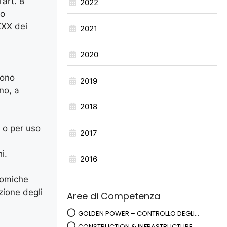
art. 8
2022
no
 XXX dei
2021
2020
cono
2019
nno,
a
2018
, o per uso
2017
i.
2016
onomiche
zione degli
Aree di Competenza
GOLDEN POWER – CONTROLLO DEGLI...
CONSTRUCTION & INFRASTRUCTURE ...