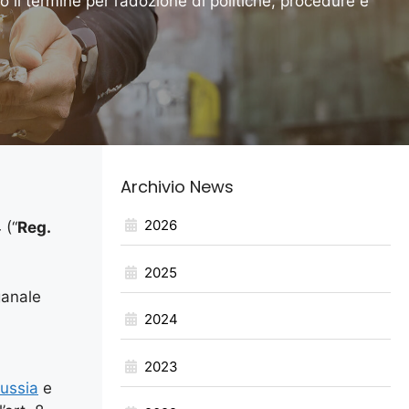
 il termine per l’adozione di politiche, procedure e
Archivio News
2026
 (“
Reg.
2025
ganale
2024
2023
ussia
e