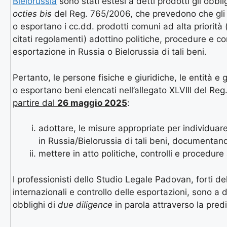
Bielorussia
sono stati estesi a detti prodotti gli obblig
octies bis
del Reg. 765/2006, che prevedono che gli 
o esportano i cc.dd. prodotti comuni ad alta priorità 
citati regolamenti) adottino politiche, procedure e con
esportazione in Russia o Bielorussia di tali beni.
Pertanto, le persone fisiche e giuridiche, le entità e
o esportano beni elencati nell’allegato XLVIII del R
partire dal
26 maggio 2025
:
adottare, le misure appropriate per individuare
in Russia/Bielorussia di tali beni, documentand
mettere in atto politiche, controlli e procedur
I professionisti dello Studio Legale Padovan, forti d
internazionali e controllo delle esportazioni, sono a 
obblighi di
due diligence
in parola attraverso la pred