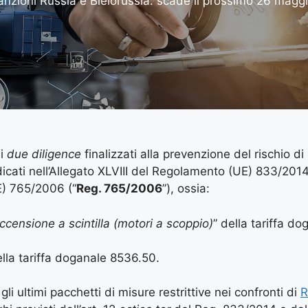
anzioni Russia e Bielorussia: scade il prossimo 26 maggio
di
due diligence
finalizzati alla prevenzione del rischio di
dicati nell’Allegato XLVIII del Regolamento (UE) 833/2014
E) 765/2006 (“
Reg. 765/2006
”), ossia:
censione a scintilla (motori a scoppio)
” della tariffa do
ella tariffa doganale 8536.50.
n gli ultimi pacchetti di misure restrittive nei confronti di
R