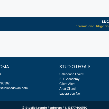
SUC
International litigation 
ROMA
STUDIO LEGALE
3
Calendario Eventi
SLP Academy
8796392
Client Alert
studiopadovan.com
Area Clienti
Lavora con Noi
© Studio Legale Padovan P.I. 13177400150