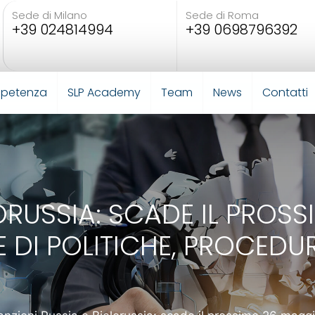
Sede di Milano
Sede di Roma
+39 024814994
+39 0698796392
mpetenza
SLP Academy
Team
News
Contatti
LORUSSIA: SCADE IL PROS
 DI POLITICHE, PROCEDUR